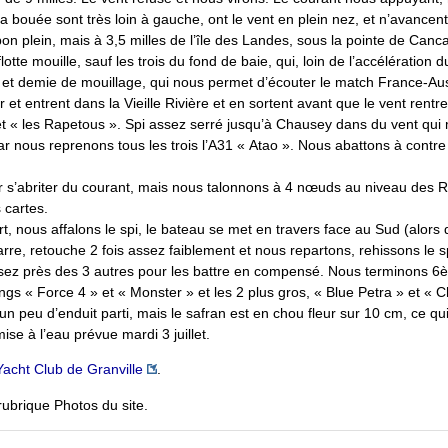
 la bouée sont très loin à gauche, ont le vent en plein nez, et n’avanc
n plein, mais à 3,5 milles de l’île des Landes, sous la pointe de Canca
otte mouille, sauf les trois du fond de baie, qui, loin de l’accélération 
 et demie de mouillage, qui nous permet d’écouter le match France-Austr
ur et entrent dans la Vieille Rivière et en sortent avant que le vent ren
 et « les Rapetous ». Spi assez serré jusqu’à Chausey dans du vent qu
ar nous reprenons tous les trois l’A31 « Atao ». Nous abattons à contre
ur s’abriter du courant, mais nous talonnons à 4 nœuds au niveau des R
 cartes.
 nous affalons le spi, le bateau se met en travers face au Sud (alors q
rre, retouche 2 fois assez faiblement et nous repartons, rehissons le spi
assez près des 3 autres pour les battre en compensé. Nous terminons
tings « Force 4 » et « Monster » et les 2 plus gros, « Blue Petra » et « C
’un peu d’enduit parti, mais le safran est en chou fleur sur 10 cm, ce q
mise à l’eau prévue mardi 3 juillet.
Yacht Club de Granville
.
rubrique Photos du site.