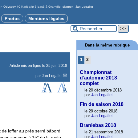
 Odyssey 40 Karibario 6 basé à Granville, skipper : Jan Legallet
Photos
Mentions légales
Dans la même rubrique
1
2
Article mis en ligne le
25 juin 2018
Championnat
par
Jan Legallet
d’automne 2018
complet
le 20 décembre 2018
par
Jan Legallet
Fin de saison 2018
le 29 octobre 2018
par
Jan Legallet
Branlebas 2018
 de loffer au près serré bâbord
le 21 septembre 2018
par
Jan Legallet
, nous sommes à 15° de la route