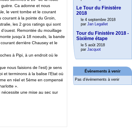
ent guère. Ca adonne et nous
Le Tour du Finistère
le, le vent tombe et le courant
2018
du courant à la pointe du Groin,
le 4 septembre 2018
par
Jan Legallet
alie, les 2 gros ratings qui sont
tre d’ouest. Remontée du mouillage
Tour du Finistère 2018 -
i monte jusqu’à 18 noeuds, la bande
Sixième étape
 courant derrière Chausey et le
le 5 août 2018
par
Jacquot
oches à Pipi, à un endroit où le
ue nous faisions de l’est) je sens
Évènements à venir
 et terminons à la balise l’Etat où
Pas d’évènements à venir
 6ème en réel et 5ème en compensé
harlotte ».
ui nécessite une mise au sec sur