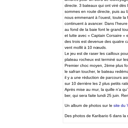
directe. 3 bateaux qui ont viré dès
sommes en route directe, puis au bo
nous emmenant à l’ouest, toute la fl
continuent à avancer. Dans l’heure
au fond de la baie font le grand to
et lutte avec « Captain Corsaire »
des trois est devenue des quatre c
vent mollit à 10 nœuds.
Le jeu est de raser les cailloux po
plateau rocheux est terminé sur les
Premier choc moyen, 2ème plus fort,
le safran toucher, le bateau redéma
il y a une réduction de parcours 
sur 10 derrière les 2 plus petits ra
Après mise au mur, la quille n’a qu
ber, qui sera faite lundi 25 juin. Re
Un album de photos sur le
site du 
Des photos de Karibario 6 dans la 