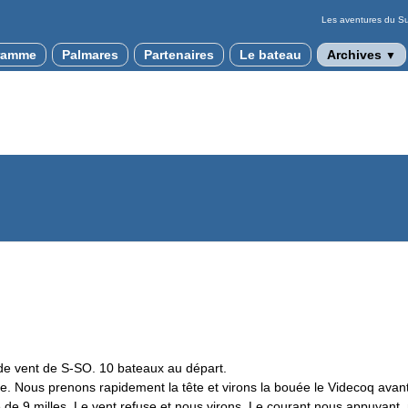
Les aventures du Sun
ramme
Palmares
Partenaires
Le bateau
Archives
▼
de vent de S-SO. 10 bateaux au départ.
e. Nous prenons rapidement la tête et virons la bouée le Videcoq avant
de 9 milles. Le vent refuse et nous virons. Le courant nous appuyant