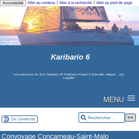
|
|
Aller au contenu
Aller à la recherche
Aller au pied de page
Accessibilité
Karibario 6
Les aventures du Sun Odyssey 40 Karibario 6 basé à Granville, skipper : Jan
Legallet
MENU
Se connecter
Convoyage Concarneau-Saint-Malo